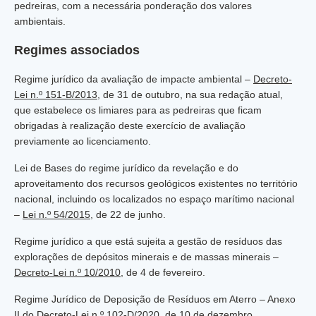
pedreiras, com a necessária ponderação dos valores
ambientais.
Regimes associados
Regime jurídico da avaliação de impacte ambiental –
Decreto-
Lei n.º 151-B/2013
, de 31 de outubro, na sua redação atual,
que estabelece os limiares para as pedreiras que ficam
obrigadas à realização deste exercício de avaliação
previamente ao licenciamento.
Lei de Bases do regime jurídico da revelação e do
aproveitamento dos recursos geológicos existentes no território
nacional, incluindo os localizados no espaço marítimo nacional
–
Lei n.º 54/2015
, de 22 de junho.
Regime jurídico a que está sujeita a gestão de resíduos das
explorações de depósitos minerais e de massas minerais –
Decreto-Lei n.º 10/2010
, de 4 de fevereiro.
Regime Jurídico de Deposição de Resíduos em Aterro – Anexo
II do
Decreto-Lei n.º 102-D/2020
, de 10 de dezembro.