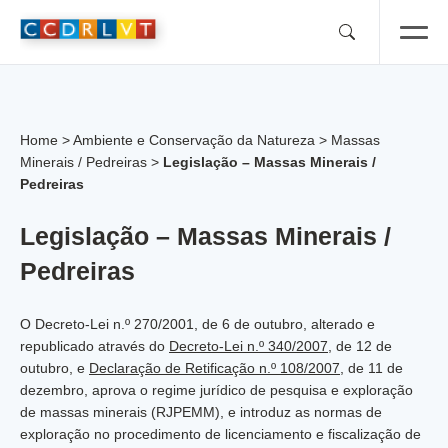
Skip
to
content
Home
>
Ambiente e Conservação da Natureza
>
Massas
Minerais / Pedreiras
>
Legislação – Massas Minerais /
Pedreiras
Legislação – Massas Minerais /
Pedreiras
O Decreto-Lei n.º 270/2001, de 6 de outubro, alterado e
republicado através do
Decreto-Lei n.º 340/2007
, de 12 de
outubro, e
Declaração de Retificação n.º 108/2007
, de 11 de
dezembro, aprova o regime jurídico de pesquisa e exploração
de massas minerais (RJPEMM), e introduz as normas de
exploração no procedimento de licenciamento e fiscalização de