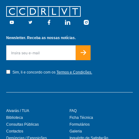
Footer
Youtube
Twitter
Facebook
Linkedin
Instagram
Newsletter. Receba as nossas notícias.
Sim, li e concordo com os
Termos e Condições.
Alvarás / TUA
FAQ
Biblioteca
Ficha Técnica
Consultas Públicas
Formulários
Contactos
Galeria
Denúncias / Exposições
Inquérito de Satisfação