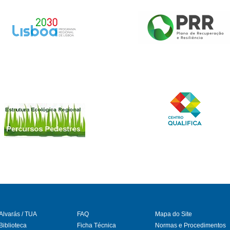
Alvarás / TUA
FAQ
Mapa do Site
Biblioteca
Ficha Técnica
Normas e Procedimentos