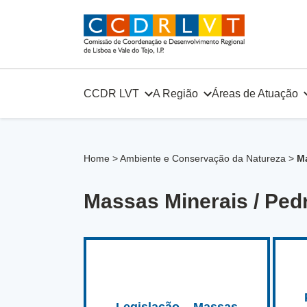
Skip
to
content
CCDR LVT
A Região
Áreas de Atuação
Home
>
Ambiente e Conservação da Natureza
>
Ma
Massas Minerais / Ped