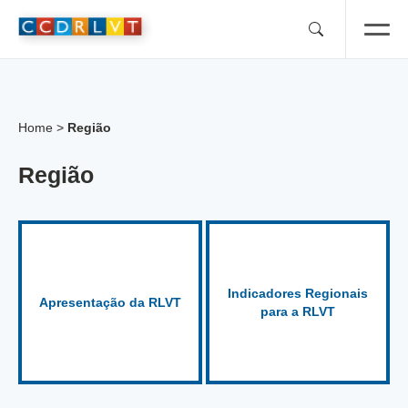
Skip
to
content
Home
>
Região
Região
Indicadores Regionais
Apresentação da RLVT
para a RLVT