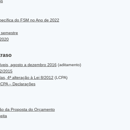
os
specífica do FSM no Ano de 2022
º semestre
 2020
traso
íveis, agosto a dezembro 2016
(aditamento)
22/2015
das, 4ª alteração à Lei 8/2012
(LCPA)
 LCPA – Declarações
são da Proposta do Orçamento
eita