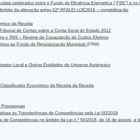
quidas celebrados entre o Fundo de Eficiência Energética (“FEE”) e os
mbito da alteração artigo 52º RFALEI LOE2016 – contabilização
nómico da Receita
Tribunal de Contas sobre a Conta Geral do Estado 2012
para o SNS – Regime de Capacitação de Custos Efetivos
afetos ao Fundo de Regularização Municipal
(FRM)
bsetor Local e Outras Entidades do Universo Autárquico
 Classificador Económico da Receita da Receita
 Previsionais
lativas às Transferências de Competências pela Lei 50/2018
ia de Competências no âmbito da Lei n.º 50/2018, de 16 de agosto, e d