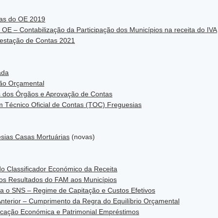
cias do OE 2019
 OE – Contabilização da Participação dos Municípios na receita do IVA
restação de Contas 2021
ada
ção Orçamental
s dos Órgãos e Aprovação de Contas
um Técnico Oficial de Contas (TOC) Freguesias
sias Casas Mortuárias
(novas)
do Classificador Económico da Receita
 dos Resultados do FAM aos Municípios
ara o SNS – Regime de Capitação e Custos Efetivos
Anterior – Cumprimento da Regra do Equilíbrio Orçamental
ificação Económica e Patrimonial Empréstimos