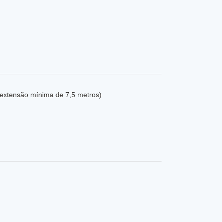
is e transversais); alçados (incluindo os imóveis confinantes numa extensão mínima de 7,5 metros)