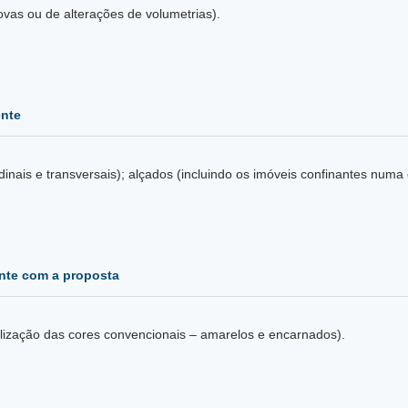
ovas ou de alterações de volumetrias).
ente
Levantamento do existente: plantas; cortes (longitudina
nte com a proposta
Sobreposição do existente com a proposta (com utilização das cores convencionais – amarelos e encarnados).