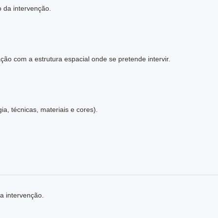
o da intervenção.
Justificação dos usos propostos e sua compatibilização com a estrutura espacial onde se pretende intervir.
a, técnicas, materiais e cores).
da intervenção.