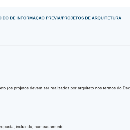
B – DOCUMENTOS QUE DEVEM INSTRUIR O PEDIDO DE INFORMAÇÃO PRÉVIA/PROJETOS DE ARQUITETURA
Termo de responsabilidade técnica do autor do projeto (
 proposta, incluindo, nomeadamente: