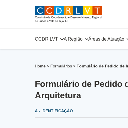
Skip
to
content
CCDR LVT
A Região
Áreas de Atuação
Home
>
Formulários
>
Formulário de Pedido de I
Formulário de Pedido d
Arquitetura
A - IDENTIFICAÇÃO