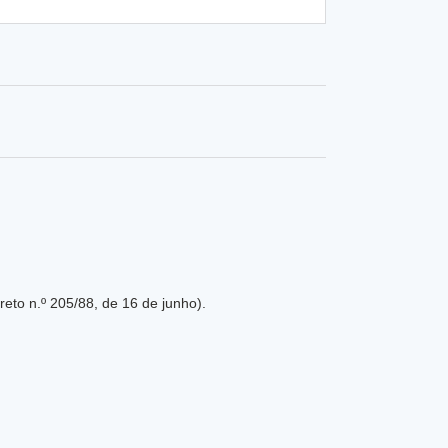
os projetos devem ser realizados por arquiteto nos termos do Decreto n.º 205/88, de 16 de junho).