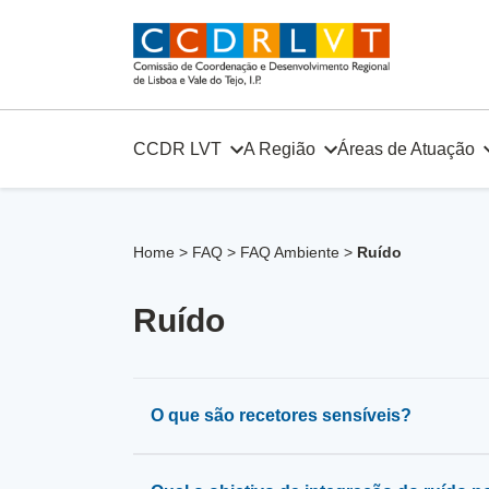
Skip
to
content
CCDR LVT
A Região
Áreas de Atuação
Home
>
FAQ
>
FAQ Ambiente
>
Ruído
Ruído
O que são recetores sensíveis?