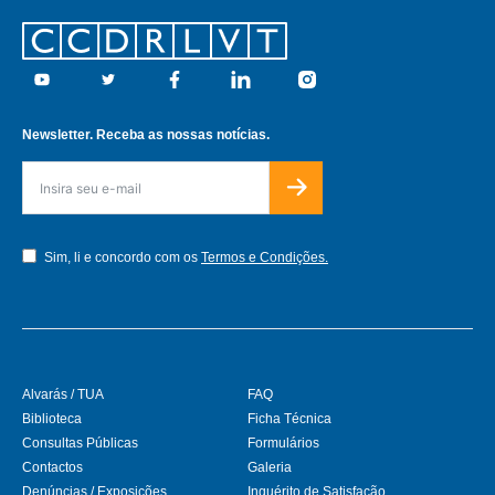
Footer
Youtube
Twitter
Facebook
Linkedin
Instagram
Newsletter. Receba as nossas notícias.
Sim, li e concordo com os
Termos e Condições.
Alvarás / TUA
FAQ
Biblioteca
Ficha Técnica
Consultas Públicas
Formulários
Contactos
Galeria
Denúncias / Exposições
Inquérito de Satisfação