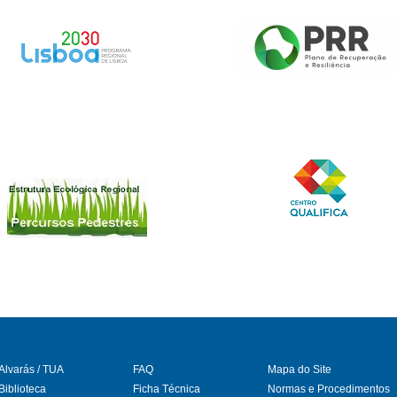
Alvarás / TUA
FAQ
Mapa do Site
Biblioteca
Ficha Técnica
Normas e Procedimentos