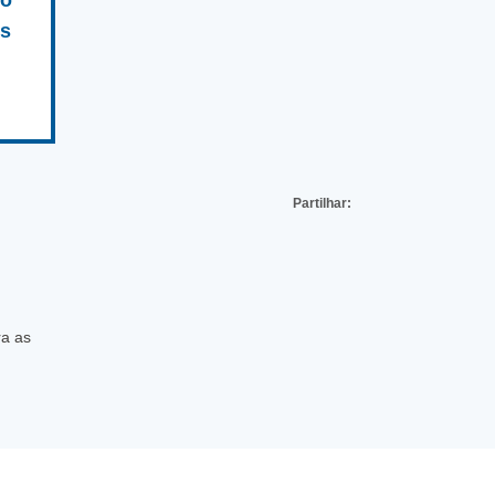
co
is
Partilhar:
ra as