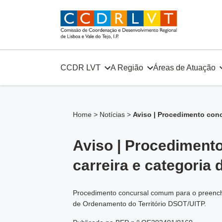
Skip
to
content
CCDR LVT
A Região
Áreas de Atuação
Home
>
Notícias
>
Aviso | Procedimento conc
Aviso | Procediment
carreira e categoria 
Procedimento concursal comum para o preenchim
de Ordenamento do Território DSOT/UITP.