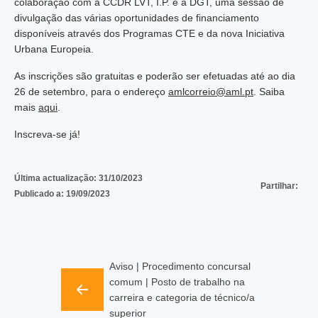
colaboração com a CCDR LVT, I.P. e a DGT, uma sessão de
divulgação das várias oportunidades de financiamento
disponíveis através dos Programas CTE e da nova Iniciativa
Urbana Europeia.
As inscrições são gratuitas e poderão ser efetuadas até ao dia
26 de setembro, para o endereço
amlcorreio@aml.pt
. Saiba
mais
aqui
.
Inscreva-se já!
Última actualização:
31/10/2023
Partilhar:
Publicado a:
19/09/2023
Aviso | Procedimento concursal
comum | Posto de trabalho na
carreira e categoria de técnico/a
superior