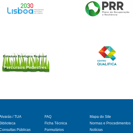
Alvarás / TUA
FAQ
Mapa do Site
Biblioteca
Ficha Técnica
Normas e Procedimentos
Consultas Públicas
Formulários
Notícias
gram