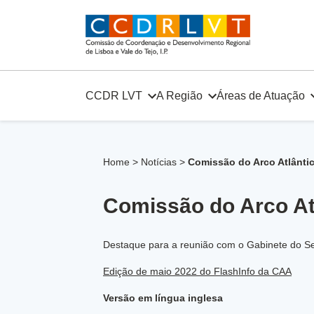
Skip
to
content
CCDR LVT
A Região
Áreas de Atuação
Home
>
Notícias
>
Comissão do Arco Atlântic
Comissão do Arco Atl
Destaque para a reunião com o Gabinete do Se
Edição de maio 2022 do FlashInfo da CAA
Versão em língua inglesa