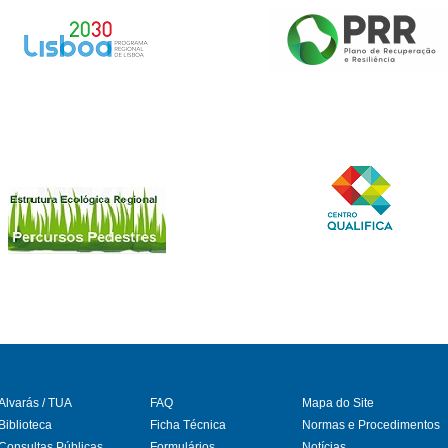
Alvarás / TUA
FAQ
Mapa do Site
Biblioteca
Ficha Técnica
Normas e Procedimentos
Consultas Públicas
Formulários
Notícias