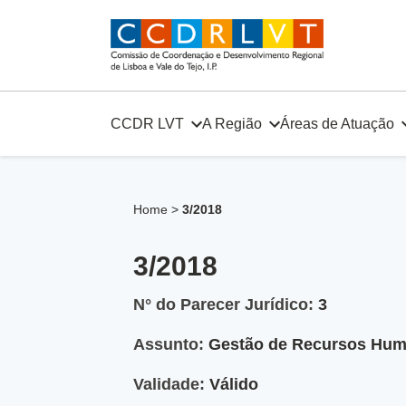
Skip
to
content
CCDR LVT
A Região
Áreas de Atuação
Home
>
3/2018
3/2018
N° do Parecer Jurídico:
3
Assunto:
Gestão de Recursos Hu
Validade:
Válido