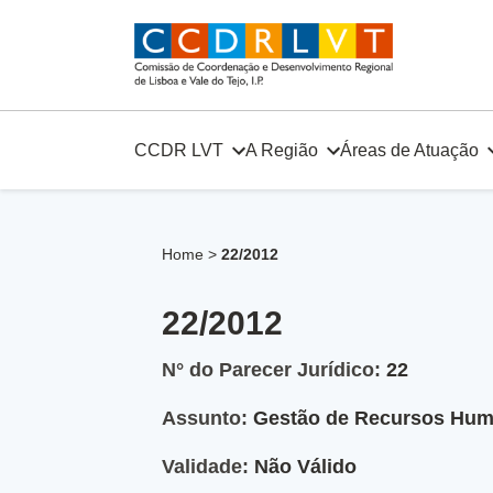
Skip
to
content
CCDR LVT
A Região
Áreas de Atuação
Home
>
22/2012
22/2012
N° do Parecer Jurídico:
22
Assunto:
Gestão de Recursos Hu
Validade:
Não Válido