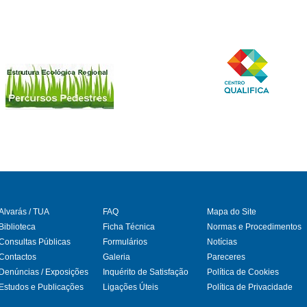
Alvarás / TUA
FAQ
Mapa do Site
Biblioteca
Ficha Técnica
Normas e Procedimentos
Consultas Públicas
Formulários
Notícias
gram
Contactos
Galeria
Pareceres
Denúncias / Exposições
Inquérito de Satisfação
Política de Cookies
Estudos e Publicações
Ligações Úteis
Política de Privacidade