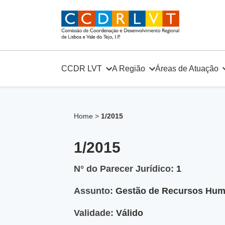
Skip
to
content
CCDR LVT
A Região
Áreas de Atuação
Home
>
1/2015
1/2015
N° do Parecer Jurídico:
1
Assunto:
Gestão de Recursos Hu
Validade:
Válido