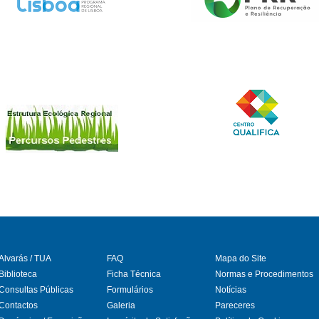
Alvarás / TUA
FAQ
Mapa do Site
Biblioteca
Ficha Técnica
Normas e Procedimentos
Consultas Públicas
Formulários
Notícias
gram
Contactos
Galeria
Pareceres