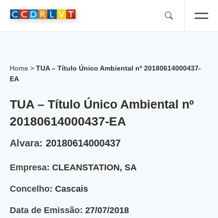
Skip
to
content
Home
>
TUA – Título Único Ambiental nº 20180614000437-
EA
TUA – Título Único Ambiental nº
20180614000437-EA
Alvara:
20180614000437
Empresa:
CLEANSTATION, SA
Concelho:
Cascais
Data de Emissão:
27/07/2018