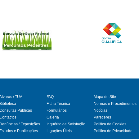
Alvarás / TUA
FAQ
Mapa do Site
Biblioteca
Ficha Técnica
Normas e Procedimentos
Consultas Públicas
Formulários
Notícias
gram
Contactos
Galeria
Pareceres
Denúncias / Exposições
Inquérito de Satisfação
Política de Cookies
Estudos e Publicações
Ligações Úteis
Política de Privacidade