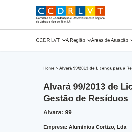
Skip
to
content
CCDR LVT
A Região
Áreas de Atuação
Home
>
Alvará 99/2013 de Licença para a R
Alvará 99/2013 de Li
Gestão de Resíduos
Alvara:
99
Empresa:
Alumínios Cortizo, Lda