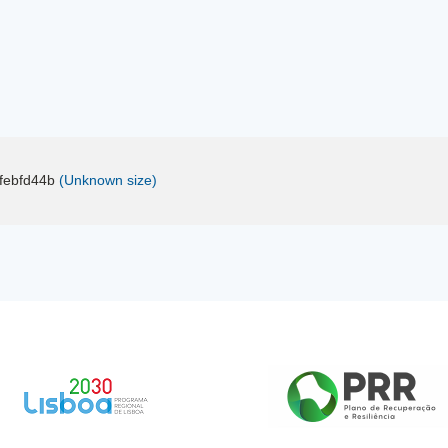
febfd44b
(Unknown size)