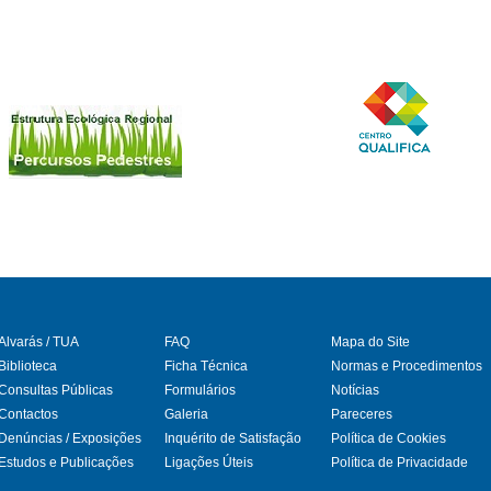
Alvarás / TUA
FAQ
Mapa do Site
Biblioteca
Ficha Técnica
Normas e Procedimentos
Consultas Públicas
Formulários
Notícias
gram
Contactos
Galeria
Pareceres
Denúncias / Exposições
Inquérito de Satisfação
Política de Cookies
Estudos e Publicações
Ligações Úteis
Política de Privacidade