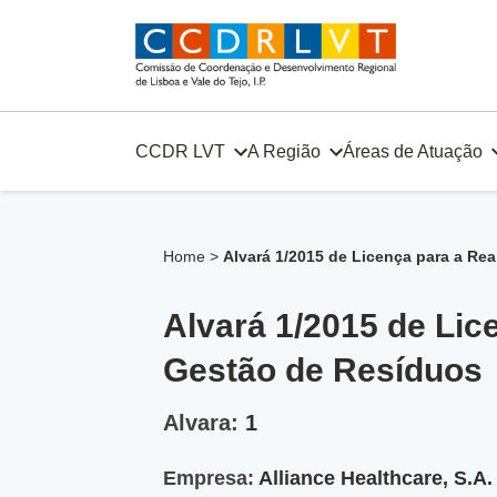
Skip
to
content
CCDR LVT
A Região
Áreas de Atuação
Home
>
Alvará 1/2015 de Licença para a Re
Alvará 1/2015 de Lic
Gestão de Resíduos
Alvara:
1
Empresa:
Alliance Healthcare, S.A.