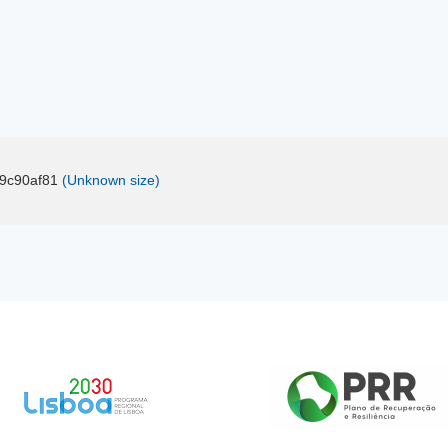
9c90af81
(Unknown size)