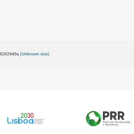
62624d9a
(Unknown size)