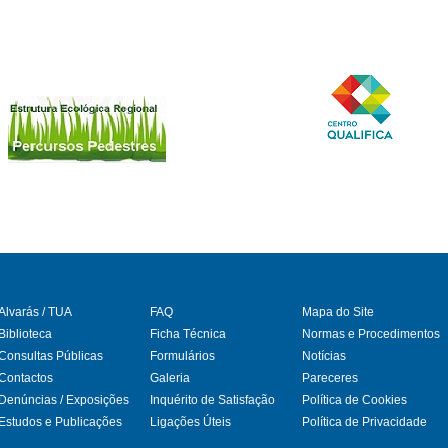
Alvarás / TUA
FAQ
Mapa do Site
Biblioteca
Ficha Técnica
Normas e Procedimentos
Consultas Públicas
Formulários
Notícias
gram
Contactos
Galeria
Pareceres
Denúncias / Exposições
Inquérito de Satisfação
Política de Cookies
Estudos e Publicações
Ligações Úteis
Política de Privacidade