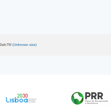
0afc75f
(Unknown size)