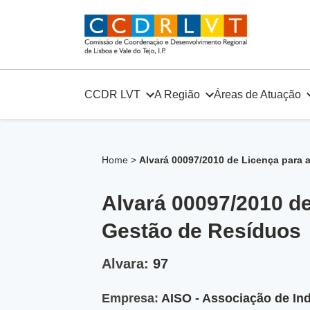
Skip
to
content
CCDR LVT
A Região
Áreas de Atuação
Home
>
Alvará 00097/2010 de Licença para
Alvará 00097/2010 d
Gestão de Resíduos
Alvara:
97
Empresa:
AISO - Associação de Ind