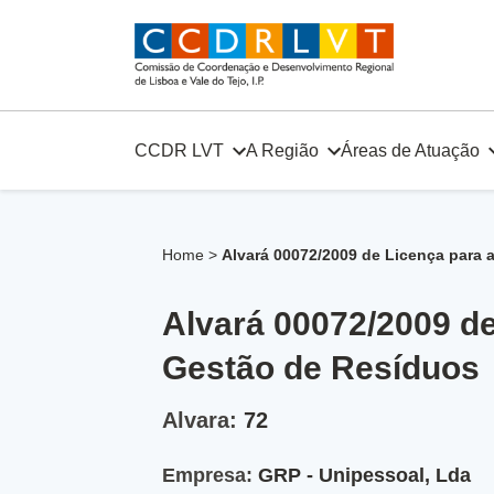
Skip
to
content
CCDR LVT
A Região
Áreas de Atuação
Home
>
Alvará 00072/2009 de Licença para
Alvará 00072/2009 d
Gestão de Resíduos
Alvara:
72
Empresa:
GRP - Unipessoal, Lda