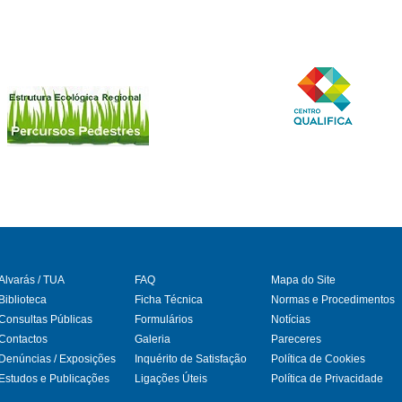
Alvarás / TUA
FAQ
Mapa do Site
Biblioteca
Ficha Técnica
Normas e Procedimentos
Consultas Públicas
Formulários
Notícias
gram
Contactos
Galeria
Pareceres
Denúncias / Exposições
Inquérito de Satisfação
Política de Cookies
Estudos e Publicações
Ligações Úteis
Política de Privacidade