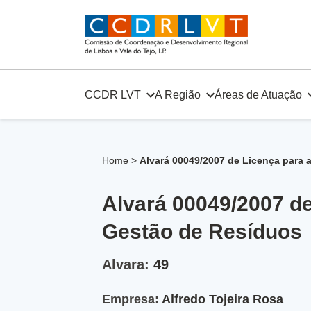
Skip
to
content
CCDR LVT
A Região
Áreas de Atuação
Home
>
Alvará 00049/2007 de Licença para
Alvará 00049/2007 d
Gestão de Resíduos
Alvara:
49
Empresa:
Alfredo Tojeira Rosa