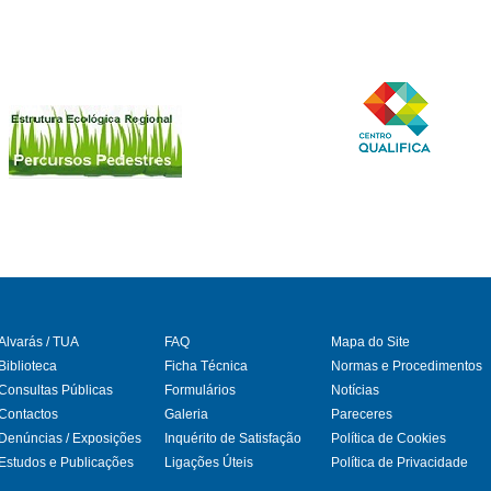
Alvarás / TUA
FAQ
Mapa do Site
Biblioteca
Ficha Técnica
Normas e Procedimentos
Consultas Públicas
Formulários
Notícias
gram
Contactos
Galeria
Pareceres
Denúncias / Exposições
Inquérito de Satisfação
Política de Cookies
Estudos e Publicações
Ligações Úteis
Política de Privacidade