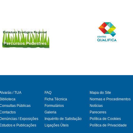
Alvarás / TUA
FAQ
Mapa do Site
Biblioteca
Ficha Técnica
Normas e Procedimentos
Consultas Públicas
Formulários
Notícias
gram
Contactos
Galeria
Pareceres
Denúncias / Exposições
Inquérito de Satisfação
Política de Cookies
Estudos e Publicações
Ligações Úteis
Política de Privacidade