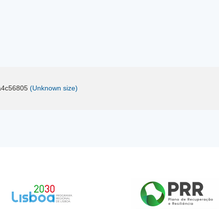
a4c56805
(Unknown size)