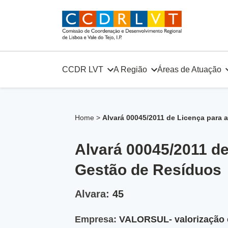
Skip
to
content
CCDR LVT
A Região
Áreas de Atuação
Home
>
Alvará 00045/2011 de Licença para 
Alvará 00045/2011 d
Gestão de Resíduos
Alvara:
45
Empresa:
VALORSUL- valorização e 