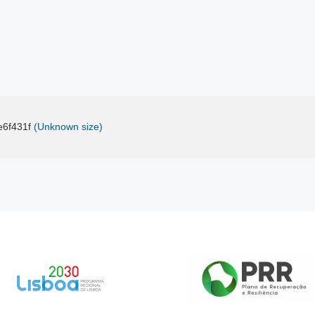
6f431f
(Unknown size)