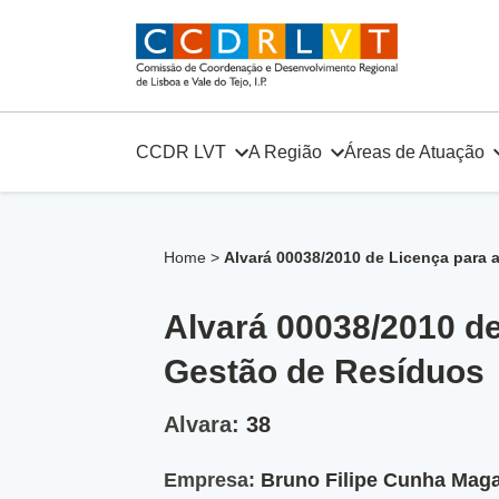
Skip
to
content
CCDR LVT
A Região
Áreas de Atuação
Home
>
Alvará 00038/2010 de Licença para
Alvará 00038/2010 d
Gestão de Resíduos
Alvara:
38
Empresa:
Bruno Filipe Cunha Mag