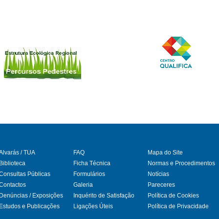
Alvarás / TUA
FAQ
Mapa do Site
Biblioteca
Ficha Técnica
Normas e Procedimentos
Consultas Públicas
Formulários
Notícias
gram
Contactos
Galeria
Pareceres
Denúncias / Exposições
Inquérito de Satisfação
Política de Cookies
Estudos e Publicações
Ligações Úteis
Política de Privacidade