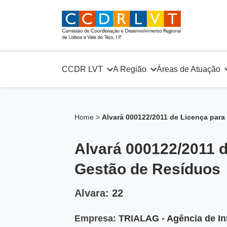
Skip
to
content
CCDR LVT
A Região
Áreas de Atuação
Home
>
Alvará 000122/2011 de Licença par
Alvará 000122/2011 
Gestão de Resíduos
Alvara:
22
Empresa:
TRIALAG - Agência de In