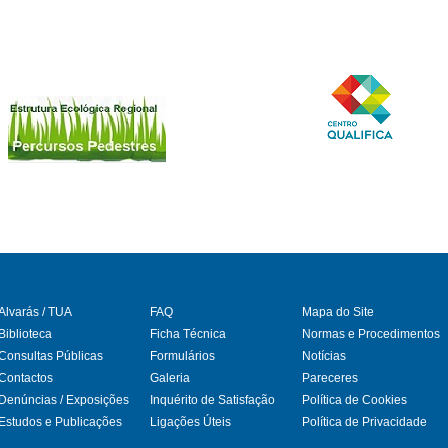
Alvarás / TUA
FAQ
Mapa do Site
Biblioteca
Ficha Técnica
Normas e Procedimentos
Consultas Públicas
Formulários
Notícias
gram
Contactos
Galeria
Pareceres
Denúncias / Exposições
Inquérito de Satisfação
Política de Cookies
Estudos e Publicações
Ligações Úteis
Política de Privacidade