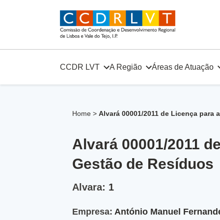
Skip
to
content
CCDR LVT
A Região
Áreas de Atuação
Home
>
Alvará 00001/2011 de Licença para 
Alvará 00001/2011 d
Gestão de Resíduos
Alvara:
1
Empresa:
António Manuel Fernand