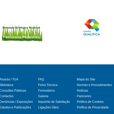
Alvarás / TUA
FAQ
Mapa do Site
Biblioteca
Ficha Técnica
Normas e Procedimentos
Consultas Públicas
Formulários
Notícias
gram
Contactos
Galeria
Pareceres
Denúncias / Exposições
Inquérito de Satisfação
Política de Cookies
Estudos e Publicações
Ligações Úteis
Política de Privacidade