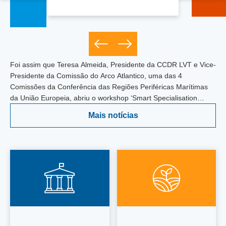
Foi assim que Teresa Almeida, Presidente da CCDR LVT e Vice-
Presidente da Comissão do Arco Atlantico, uma das 4
Comissões da Conferência das Regiões Periféricas Marítimas
da União Europeia, abriu o workshop ‘Smart Specialisation
Strategy’ organizado pela CPMR com o apoio da DGMARE, em
Mais notícias
Cádiz, integrado na Atlantic Stakeholder Platform Conference,
evento anual da Estratégia do Atlântico. Num mundo em
mudança, com desafios globais que impactam diretamente os
nossos territórios e as suas gentes deixou um apelo à