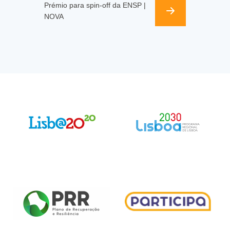
Prémio para spin-off da ENSP |
NOVA