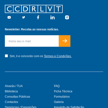
Footer
Youtube
Twitter
Facebook
Linkedin
Instagram
Newsletter. Receba as nossas notícias.
Sim, li e concordo com os
Termos e Condições.
Alvarás / TUA
FAQ
Biblioteca
Ficha Técnica
Consultas Públicas
Formulários
Contactos
Galeria
Denúncias / Exposições
Inquérito de Satisfação